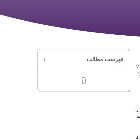
فهرست مطالب
ا
.
ز
ت
و