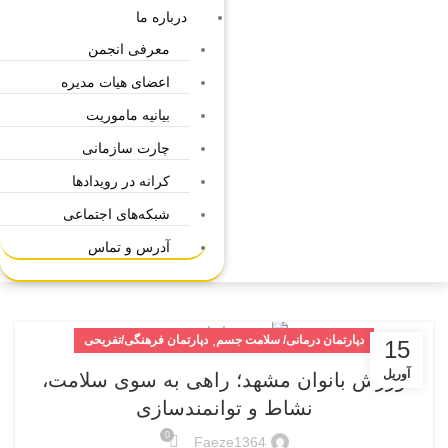
درباره ما
معرفی انجمن
اعضای هیات مدیره
بیانیه ماموریت
چارت سازمانی
کرانه در رویدادها
شبکه‌های اجتماعی
آدرس و تماس
,
دپارتمان درمانی/ سلامت جسم
دپارتمان فرهنگی/تفریحی
15
آوریل
ورزش بانوان مشهد؛ راهی به سوی سلامت،
نشاط و توانمندسازی
0
Faeze1364