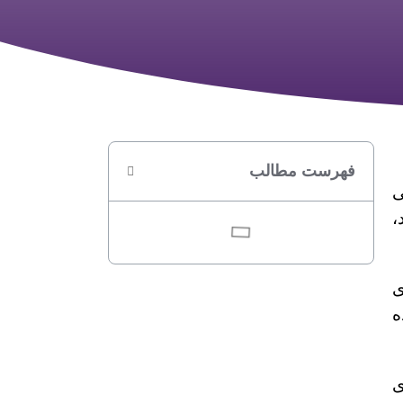
فهرست مطالب
ی
د،
ی
ه
ذای